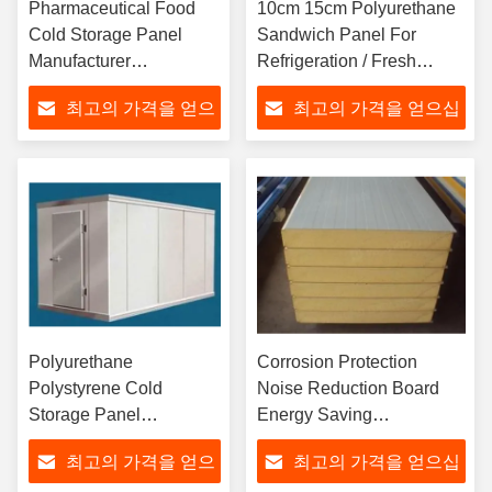
Pharmaceutical Food
10cm 15cm Polyurethane
Cold Storage Panel
Sandwich Panel For
Manufacturer
Refrigeration / Fresh
Polyurethane
Keeping Logistics
최고의 가격을 얻으
최고의 가격을 얻으십
Polystyrene Board
십시오
시오
Polyurethane
Corrosion Protection
Polystyrene Cold
Noise Reduction Board
Storage Panel
Energy Saving
Purification Plate Cold
Polyurethane Wall Panels
최고의 가격을 얻으
최고의 가격을 얻으십
Insulation Workshop