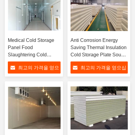
Medical Cold Storage
Anti Corrosion Energy
Panel Food
Saving Thermal Insulation
Slaughtering Cold
Cold Storage Plate Sound
Chain Special Board
Absorbing
최고의 가격을 얻으
최고의 가격을 얻으십
Purification Board
십시오
시오