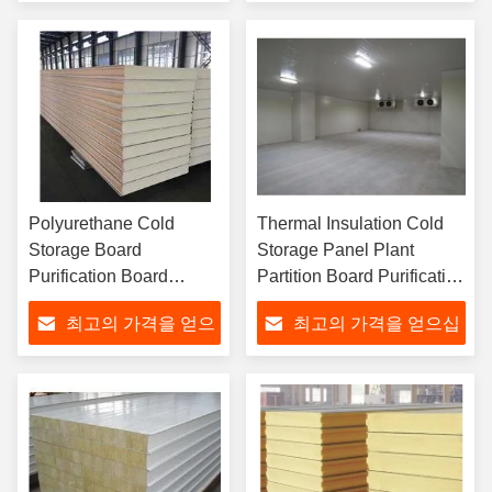
Use
십시오
시오
Polyurethane Cold
Thermal Insulation Cold
Storage Board
Storage Panel Plant
Purification Board
Partition Board Purification
Polystyrene Heat
Board Polystyrene Board
최고의 가격을 얻으
최고의 가격을 얻으십
Insulation Panels
십시오
시오